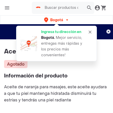
Bogotá
Regístrate
¿Nuevo en Rappi?
y disfruta de
Ingresa tu dirección en
envíos gratis por semanas
Aplican TyC
Bogotá
.
Mejor servicio,
entregas más rápidas y
los precios más
Aceite De Naraja
convenientes!
Agotado
Información del producto
Aceite de naranja para masajes, este aceite ayudara
a que tu piel mantenga hidratada disminuirá tu
estrías y tendrás una piel radiante