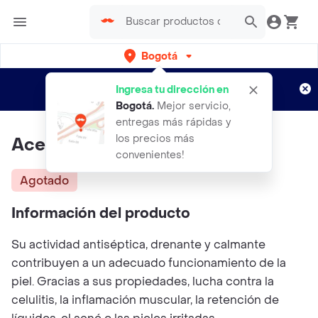
Bogotá
Regístrate
¿Nuevo en Rappi?
y disfruta de
Ingresa tu dirección en
envíos gratis por semanas
Aplican TyC
Bogotá
.
Mejor servicio,
entregas más rápidas y
los precios más
Aceite De Naranja Yoma 250cc
convenientes!
Agotado
Información del producto
Su actividad antiséptica, drenante y calmante
contribuyen a un adecuado funcionamiento de la
piel. Gracias a sus propiedades, lucha contra la
celulitis, la inflamación muscular, la retención de