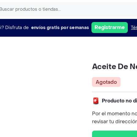
Registrarme
i?
Disfruta de
envíos gratis por semanas
Té
Aceite De N
Agotado
Producto no d
Por el momento no
revisar tu direcció