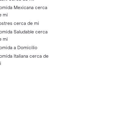
omida Mexicana cerca
e mi
ostres cerca de mi
omida Saludable cerca
e mi
omida a Domicilio
omida Italiana cerca de
i