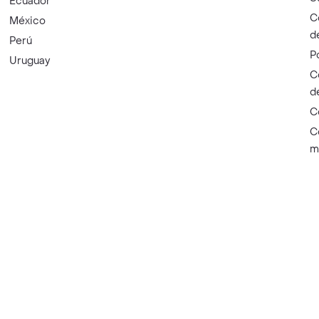
Ecuador
C
México
d
Perú
P
Uruguay
C
d
C
C
m