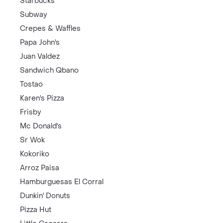
Starbucks
Subway
Crepes & Waffles
Papa John's
Juan Valdez
Sandwich Qbano
Tostao
Karen's Pizza
Frisby
Mc Donald's
Sr Wok
Kokoriko
Arroz Paisa
Hamburguesas El Corral
Dunkin' Donuts
Pizza Hut