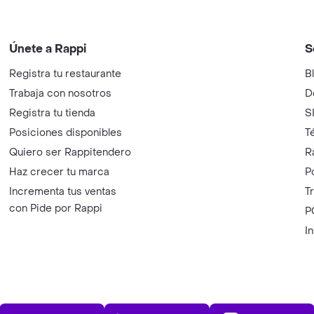
Únete a Rappi
S
Registra tu restaurante
B
Trabaja con nosotros
D
Registra tu tienda
S
Posiciones disponibles
T
Quiero ser Rappitendero
R
Haz crecer tu marca
P
Incrementa tus ventas
T
con Pide por Rappi
P
I
App Store
Play Store
AppGalle