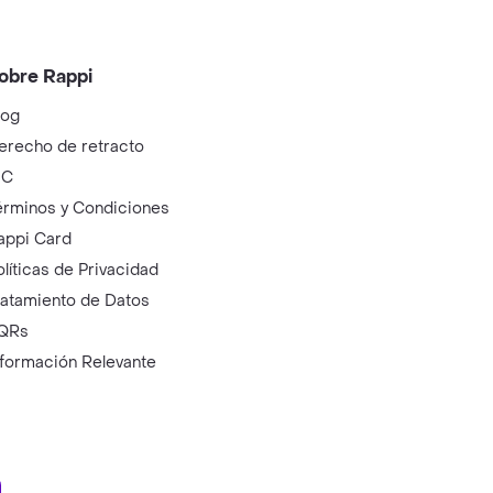
obre Rappi
log
erecho de retracto
IC
érminos y Condiciones
appi Card
olíticas de Privacidad
ratamiento de Datos
QRs
nformación Relevante
ry