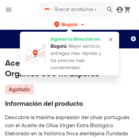
Bogotá
Regístrate
¿Nuevo en Rappi?
y disfruta de
Ingresa tu dirección en
envíos gratis por semanas
Aplican TyC
Bogotá
.
Mejor servicio,
entregas más rápidas y
los precios más
Aceite De Oliva Extra Virgen
convenientes!
Organico 500 Ml Esporão
Agotado
Información del producto
Descubre la máxima expresión del olivar portugués
con el Aceite de Oliva Virgen Extra Biológico.
Elaborado en la histórica finca alentejana (fundada