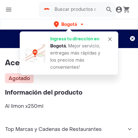
Bogotá
Regístrate
¿Nuevo en Rappi?
y disfruta de
Ingresa tu dirección en
envíos gratis por semanas
Aplican TyC
Bogotá
.
Mejor servicio,
entregas más rápidas y
los precios más
Aceite De Oliva Galantino
convenientes!
Agotado
Información del producto
Al limon x250ml
Top Marcas y Cadenas de Restaurantes