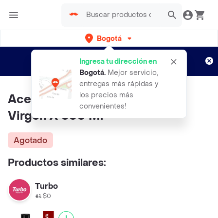
Bogotá
Regístrate
¿Nuevo en Rappi?
y disfruta de
Ingresa tu dirección en
envíos gratis por semanas
Aplican TyC
Bogotá
.
Mejor servicio,
entregas más rápidas y
los precios más
Aceite De Oliva Olivetto Extra
convenientes!
Virgen X 500 Ml
Agotado
Productos similares:
Turbo
$0