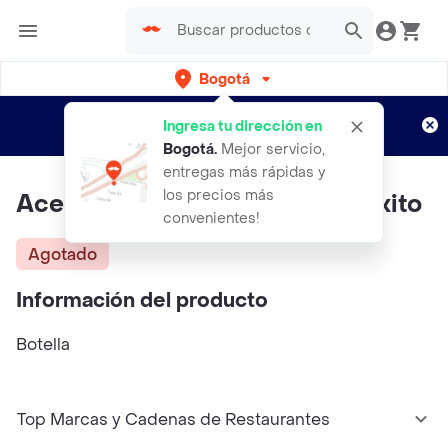
Bogotá
Regístrate
¿Nuevo en Rappi?
y disfruta de
Ingresa tu dirección en
envíos gratis por semanas
Aplican TyC
Bogotá
.
Mejor servicio,
entregas más rápidas y
los precios más
Aceite De Oliva Suave Sabor Exito
convenientes!
Agotado
Información del producto
Botella
Top Marcas y Cadenas de Restaurantes