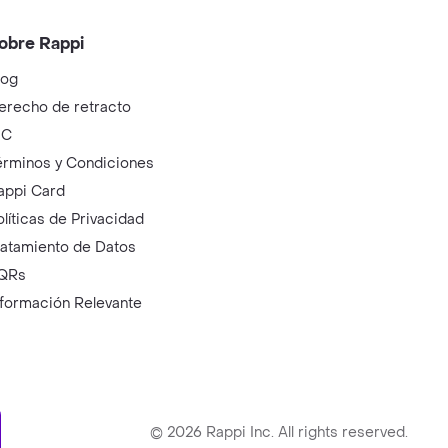
obre Rappi
log
erecho de retracto
IC
érminos y Condiciones
appi Card
olíticas de Privacidad
ratamiento de Datos
QRs
nformación Relevante
ry
©
2026
Rappi Inc. All rights reserved.