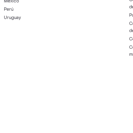
México
d
Perú
P
Uruguay
C
d
C
C
m