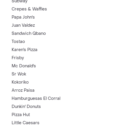
Subway
Crepes & Waffles
Papa John's
Juan Valdez
Sandwich Qbano
Tostao
Karen's Pizza
Frisby
Mc Donald's
Sr Wok
Kokoriko
Arroz Paisa
Hamburguesas El Corral
Dunkin' Donuts
Pizza Hut
Little Caesars