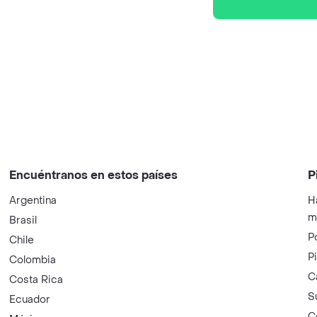
Encuéntranos en estos países
P
Argentina
H
m
Brasil
P
Chile
P
Colombia
C
Costa Rica
S
Ecuador
C