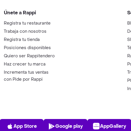
Únete a Rappi
S
Registra tu restaurante
B
Trabaja con nosotros
D
Registra tu tienda
S
Posiciones disponibles
T
Quiero ser Rappitendero
R
Haz crecer tu marca
P
Incrementa tus ventas
T
con Pide por Rappi
P
I
App Store
Play Store
AppGalle
App Store
Google play
AppGallery