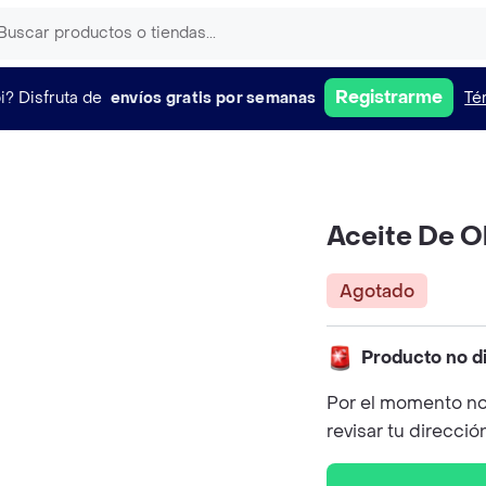
Registrarme
i?
Disfruta de
envíos gratis por semanas
Té
Aceite De Ol
Agotado
Producto no d
Por el momento no
revisar tu direcció