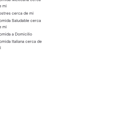
e mi
ostres cerca de mi
omida Saludable cerca
e mi
omida a Domicilio
omida Italiana cerca de
i