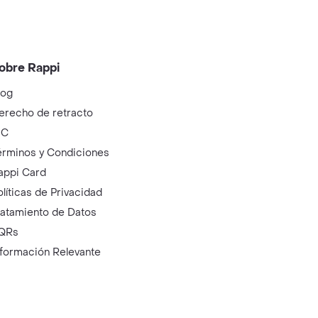
obre Rappi
log
erecho de retracto
IC
érminos y Condiciones
appi Card
olíticas de Privacidad
ratamiento de Datos
QRs
nformación Relevante