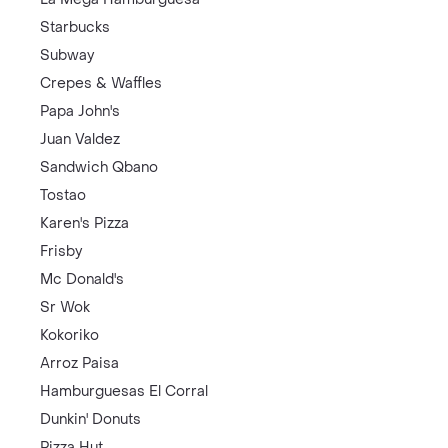
Starbucks
Subway
Crepes & Waffles
Papa John's
Juan Valdez
Sandwich Qbano
Tostao
Karen's Pizza
Frisby
Mc Donald's
Sr Wok
Kokoriko
Arroz Paisa
Hamburguesas El Corral
Dunkin' Donuts
Pizza Hut