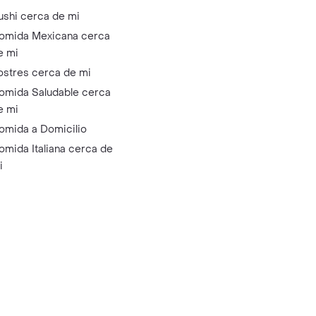
ushi cerca de mi
omida Mexicana cerca
e mi
ostres cerca de mi
omida Saludable cerca
e mi
omida a Domicilio
omida Italiana cerca de
i