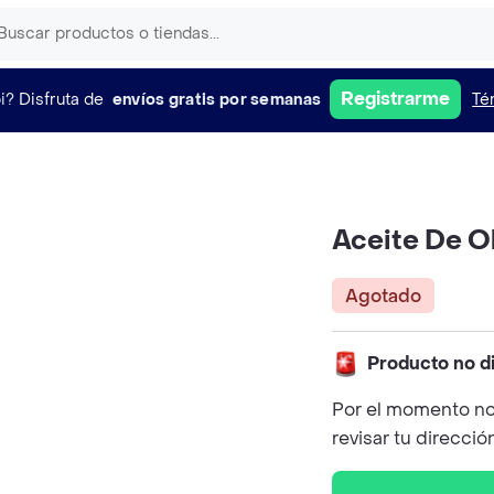
Registrarme
i?
Disfruta de
envíos gratis por semanas
Té
Aceite De O
Agotado
Producto no d
Por el momento no
revisar tu direcció