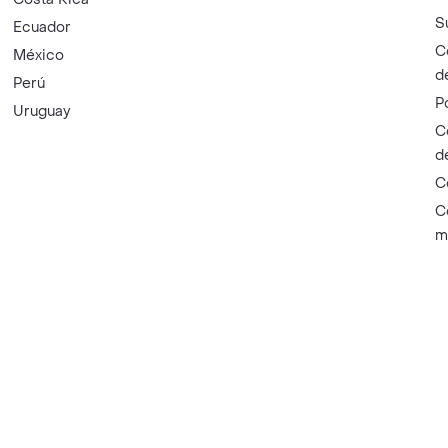
S
Ecuador
C
México
d
Perú
P
Uruguay
C
d
C
C
m