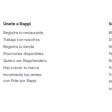
Únete a Rappi
S
Registra tu restaurante
B
Trabaja con nosotros
D
Registra tu tienda
S
Posiciones disponibles
T
Quiero ser Rappitendero
R
Haz crecer tu marca
P
Incrementa tus ventas
T
con Pide por Rappi
P
I