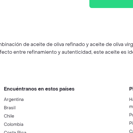
inación de aceite de oliva refinado y aceite de oliva v
rfecto entre refinamiento y autenticidad, este aceite es 
Encuéntranos en estos países
P
Argentina
H
m
Brasil
P
Chile
P
Colombia
C
Costa Rica