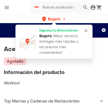
Bogotá
Regístrate
¿Nuevo en Rappi?
y disfruta de
Ingresa tu dirección en
envíos gratis por semanas
Aplican TyC
Bogotá
.
Mejor servicio,
entregas más rápidas y
los precios más
Aceite De Oregano
convenientes!
Agotado
Información del producto
Workout
Top Marcas y Cadenas de Restaurantes