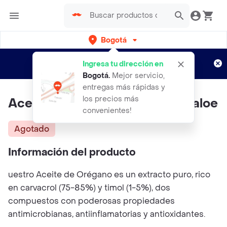
Bogotá
Regístrate
¿Nuevo en Rappi?
y disfruta de
Ingresa tu dirección en
envíos gratis por semanas
Aplican TyC
Bogotá
.
Mejor servicio,
entregas más rápidas y
los precios más
Aceite De Oregano X10ml Selvaloe
convenientes!
Agotado
Información del producto
uestro Aceite de Orégano es un extracto puro, rico
en carvacrol (75-85%) y timol (1-5%), dos
compuestos con poderosas propiedades
antimicrobianas, antiinflamatorias y antioxidantes.