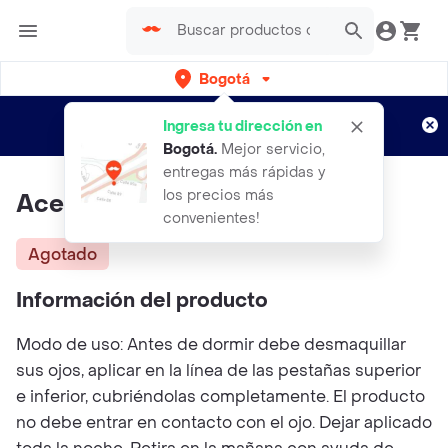
Bogotá
Regístrate
¿Nuevo en Rappi?
y disfruta de
Ingresa tu dirección en
envíos gratis por semanas
Aplican TyC
Bogotá
.
Mejor servicio,
entregas más rápidas y
los precios más
Aceite De Ricino
convenientes!
Agotado
Información del producto
Modo de uso: Antes de dormir debe desmaquillar
sus ojos, aplicar en la línea de las pestañas superior
e inferior, cubriéndolas completamente. El producto
no debe entrar en contacto con el ojo. Dejar aplicado