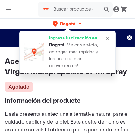
Bogotá
Regístrate
¿Nuevo en Rappi?
y disfruta de
Ingresa tu dirección en
envíos gratis por semanas
Aplican TyC
Bogotá
.
Mejor servicio,
entregas más rápidas y
los precios más
Aceite De Ricíno Lissia 100%
convenientes!
Virgen Multipropósito 27 Ml Spray
Agotado
Información del producto
Lissia presenta austed una alternativa natural para el
cuidado capilar y de la piel. Este aceite de ricino es
un aceite no volátil obtenido por exprimiendo en frío