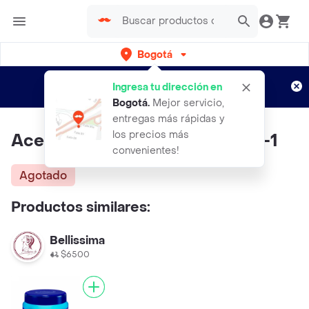
Bogotá
Regístrate
¿Nuevo en Rappi?
y disfruta de
Ingresa tu dirección en
envíos gratis por semanas
Aplican TyC
Bogotá
.
Mejor servicio,
entregas más rápidas y
los precios más
Aceite De Ricino X 35 Ml Color-1
convenientes!
Agotado
Productos similares:
Bellissima
$6500