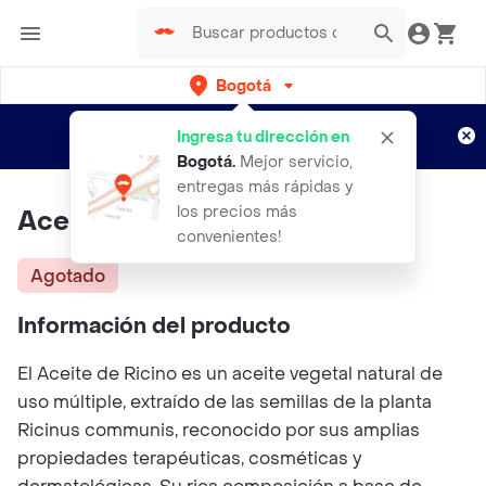
Bogotá
Regístrate
¿Nuevo en Rappi?
y disfruta de
Ingresa tu dirección en
envíos gratis por semanas
Aplican TyC
Bogotá
.
Mejor servicio,
entregas más rápidas y
los precios más
Aceite De Ricino X25ml
convenientes!
Agotado
Información del producto
El Aceite de Ricino es un aceite vegetal natural de
uso múltiple, extraído de las semillas de la planta
Ricinus communis, reconocido por sus amplias
propiedades terapéuticas, cosméticas y