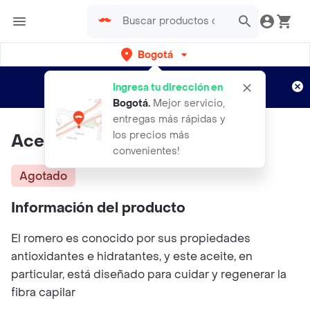
Bogotá
Regístrate
¿Nuevo en Rappi?
y disfruta de
Ingresa tu dirección en
envíos gratis por semanas
Aplican TyC
Bogotá
.
Mejor servicio,
entregas más rápidas y
los precios más
Aceite De Romero Lissia 115ml
convenientes!
Agotado
Información del producto
El romero es conocido por sus propiedades
antioxidantes e hidratantes, y este aceite, en
particular, está diseñado para cuidar y regenerar la
fibra capilar