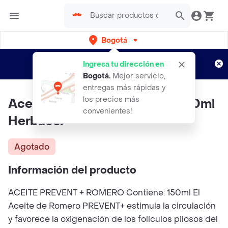
Bogotá
Regístrate
¿Nuevo en Rappi?
y disfruta de
Ingresa tu dirección en
envíos gratis por semanas
Aplican TyC
Bogotá
.
Mejor servicio,
entregas más rápidas y
los precios más
Aceite De Romero Prevent+ 150ml
convenientes!
Herbacol
Agotado
Información del producto
ACEITE PREVENT + ROMERO Contiene: 150ml El
Aceite de Romero PREVENT+ estimula la circulación
y favorece la oxigenación de los folículos pilosos del