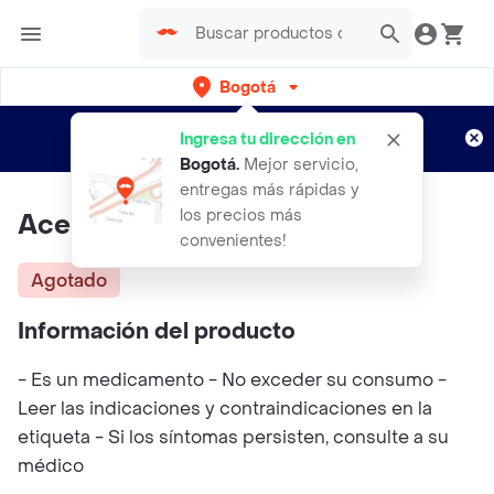
Bogotá
Regístrate
¿Nuevo en Rappi?
y disfruta de
Ingresa tu dirección en
envíos gratis por semanas
Aplican TyC
Bogotá
.
Mejor servicio,
entregas más rápidas y
los precios más
Aceite De Sacha Inchi 250 Ml
convenientes!
Agotado
Información del producto
- Es un medicamento - No exceder su consumo -
Leer las indicaciones y contraindicaciones en la
etiqueta - Si los síntomas persisten, consulte a su
médico