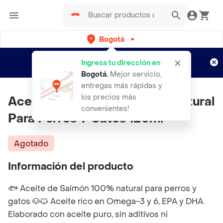
Bogotá
Regístrate
¿Nuevo en Rappi?
y disfruta de
Ingresa tu dirección en
envíos gratis por semanas
Aplican TyC
Bogotá
.
Mejor servicio,
entregas más rápidas y
los precios más
Aceite De Salmón 🐟 100% Natural
convenientes!
Para Perros Y Gatos 120ml
Agotado
Información del producto
🐟 Aceite de Salmón 100% natural para perros y
gatos 🐶🐱 Aceite rico en Omega-3 y 6, EPA y DHA.
Elaborado con aceite puro, sin aditivos ni