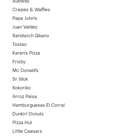
Subway
Crepes & Waffles
Papa John's
Juan Valdez
Sandwich Qbano
Tostao
Karen's Pizza
Frisby
Mc Donald's
Sr Wok
Kokoriko
Arroz Paisa
Hamburguesas El Corral
Dunkin' Donuts
Pizza Hut
Little Caesars