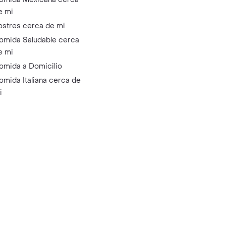
e mi
ostres cerca de mi
omida Saludable cerca
e mi
omida a Domicilio
omida Italiana cerca de
i