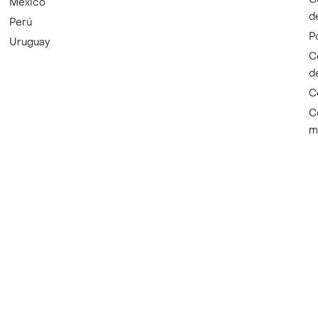
México
d
Perú
P
Uruguay
C
d
C
C
m