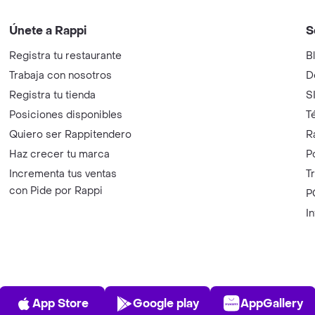
Únete a Rappi
S
Registra tu restaurante
B
Trabaja con nosotros
D
Registra tu tienda
S
Posiciones disponibles
T
Quiero ser Rappitendero
R
Haz crecer tu marca
P
Incrementa tus ventas
T
con Pide por Rappi
P
I
App Store
Play Store
AppGalle
App Store
Google play
AppGallery