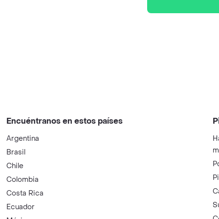
Encuéntranos en estos países
P
Argentina
H
m
Brasil
P
Chile
P
Colombia
C
Costa Rica
S
Ecuador
C