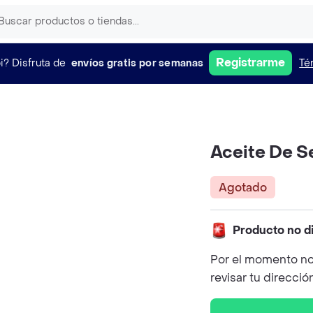
Registrarme
i?
Disfruta de
envíos gratis por semanas
Té
Aceite De S
Agotado
Producto no d
Por el momento no
revisar tu direcció