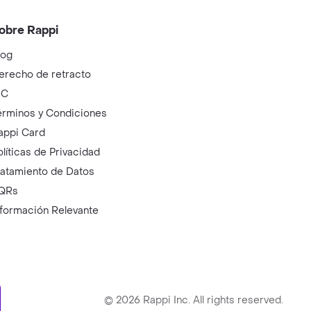
obre Rappi
log
erecho de retracto
IC
érminos y Condiciones
appi Card
olíticas de Privacidad
ratamiento de Datos
QRs
nformación Relevante
ry
©
2026
Rappi Inc. All rights reserved.