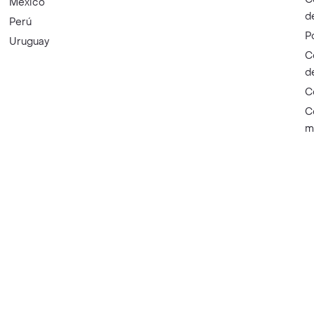
México
d
Perú
P
Uruguay
C
d
C
C
m