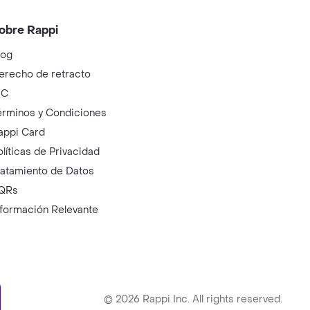
obre Rappi
log
erecho de retracto
IC
érminos y Condiciones
appi Card
olíticas de Privacidad
ratamiento de Datos
QRs
nformación Relevante
ry
©
2026
Rappi Inc. All rights reserved.