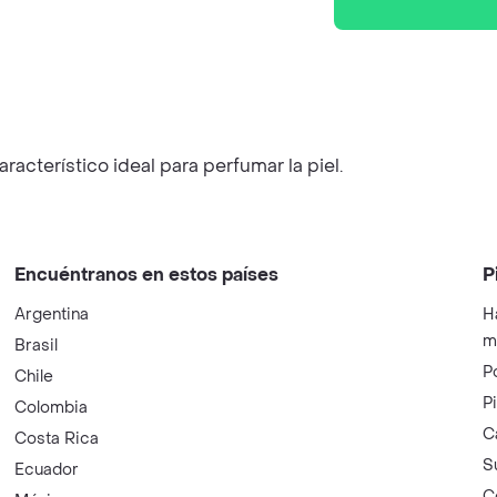
acterístico ideal para perfumar la piel.
Encuéntranos en estos países
P
Argentina
H
m
Brasil
P
Chile
P
Colombia
C
Costa Rica
S
Ecuador
C