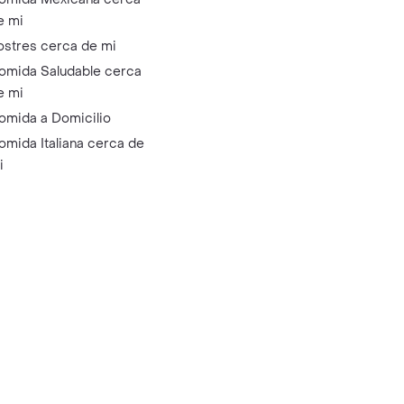
e mi
ostres cerca de mi
omida Saludable cerca
e mi
omida a Domicilio
omida Italiana cerca de
i