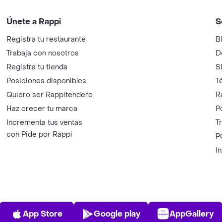
Únete a Rappi
S
Registra tu restaurante
B
Trabaja con nosotros
D
Registra tu tienda
S
Posiciones disponibles
T
Quiero ser Rappitendero
R
Haz crecer tu marca
P
Incrementa tus ventas
T
con Pide por Rappi
P
I
App Store
Play Store
AppGalle
App Store
Google play
AppGallery