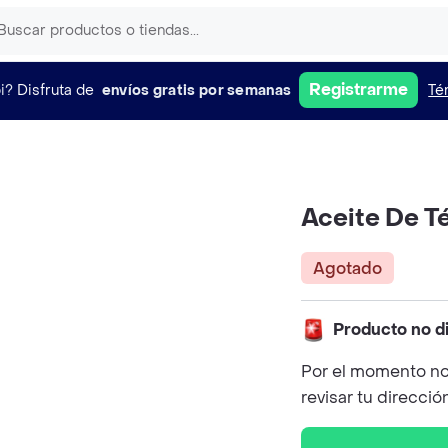
Registrarme
i?
Disfruta de
envíos gratis por semanas
Té
Aceite De Té
Agotado
Producto no d
Por el momento no
revisar tu direcció