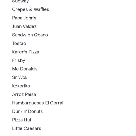
Subway
Crepes & Waffles
Papa John's
Juan Valdez
Sandwich Qbano
Tostao
Karen's Pizza
Frisby
Mc Donald's
Sr Wok
Kokoriko
Arroz Paisa
Hamburguesas El Corral
Dunkin' Donuts
Pizza Hut
Little Caesars