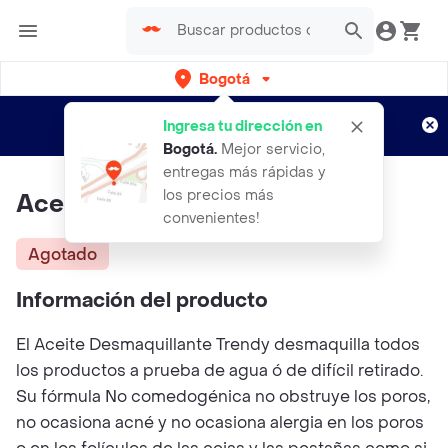
Bogotá
Regístrate
¿Nuevo en Rappi?
y disfruta de
Ingresa tu dirección en
envíos gratis por semanas
Aplican TyC
Bogotá
.
Mejor servicio,
entregas más rápidas y
los precios más
Aceite Desmaquillante
convenientes!
Agotado
Información del producto
El Aceite Desmaquillante Trendy desmaquilla todos
los productos a prueba de agua ó de difícil retirado.
Su fórmula No comedogénica no obstruye los poros,
no ocasiona acné y no ocasiona alergia en los poros