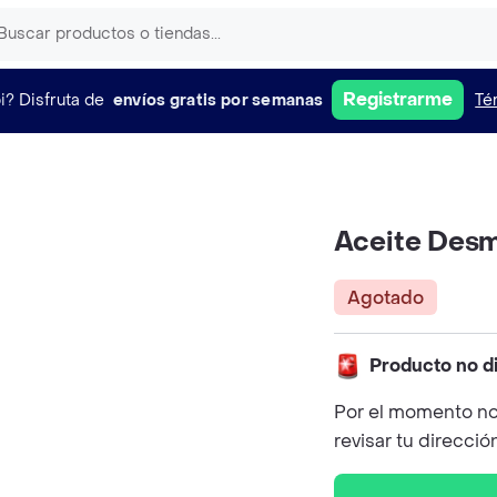
Registrarme
i?
Disfruta de
envíos gratis por semanas
Té
Aceite Desm
Agotado
Producto no d
Por el momento no
revisar tu direcció