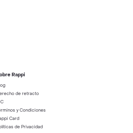
obre Rappi
log
erecho de retracto
IC
érminos y Condiciones
appi Card
olíticas de Privacidad