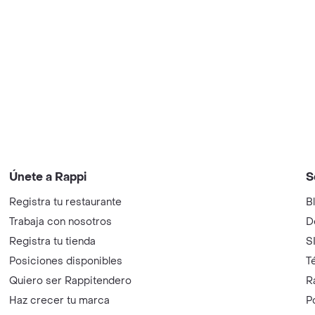
Únete a Rappi
S
Registra tu restaurante
B
Trabaja con nosotros
D
Registra tu tienda
S
Posiciones disponibles
T
Quiero ser Rappitendero
R
Haz crecer tu marca
P