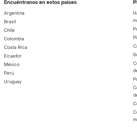
Encuéntranos en estos países
P
Argentina
H
m
Brasil
P
Chile
P
Colombia
C
Costa Rica
S
Ecuador
C
México
d
Perú
P
Uruguay
C
d
C
C
m