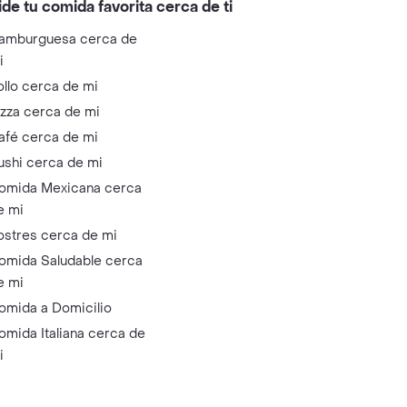
ide tu comida favorita cerca de ti
amburguesa cerca de
i
ollo cerca de mi
izza cerca de mi
afé cerca de mi
ushi cerca de mi
omida Mexicana cerca
e mi
ostres cerca de mi
omida Saludable cerca
e mi
omida a Domicilio
omida Italiana cerca de
i