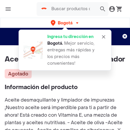
Bogotá
Regístrate
¿Nuevo en Rappi?
y disfruta de
Ingresa tu dirección en
envíos gratis por semanas
Aplican TyC
Bogotá
.
Mejor servicio,
entregas más rápidas y
los precios más
Aceite Desmaquillante Y Limpiador
convenientes!
Agotado
Información del producto
Aceite desmaquillante y limpiador de impurezas
¡Nuestro aceite será imperdible para ti a partir de
ahora! Está creado con Vitamina E, una mezcla de
plantas y aceites nutritivas. - Aceite de oliva -Aceite