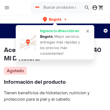
Bogotá
Regístrate
¿Nuevo en Rappi?
y disfruta de
Ingresa tu dirección en
envíos gratis por semanas
Aplican TyC
Bogotá
.
Mejor servicio,
entregas más rápidas y
los precios más
Aceite Emoliente De Argan X 240
convenientes!
Ml D Natural
Agotado
Información del producto
Tienen beneficios de hidratacion, nutricion y
proteccion para la piel y el cabello.