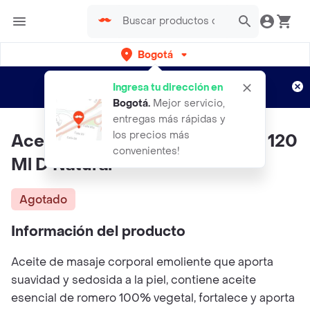
Bogotá
Regístrate
¿Nuevo en Rappi?
y disfruta de
Ingresa tu dirección en
envíos gratis por semanas
Aplican TyC
Bogotá
.
Mejor servicio,
entregas más rápidas y
los precios más
Aceite Emoliente De Romero X 120
convenientes!
Ml D Natural
Agotado
Información del producto
Aceite de masaje corporal emoliente que aporta
suavidad y sedosida a la piel, contiene aceite
esencial de romero 100% vegetal, fortalece y aporta