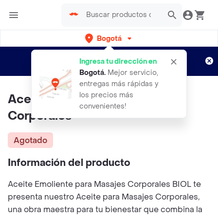
Bogotá
Regístrate
¿Nuevo en Rappi?
y disfruta de
Ingresa tu dirección en
envíos gratis por semanas
Aplican TyC
Bogotá
.
Mejor servicio,
entregas más rápidas y
los precios más
Aceite Emoliente Para Masajes
convenientes!
Corporales
Agotado
Información del producto
Aceite Emoliente para Masajes Corporales BIOL te
presenta nuestro Aceite para Masajes Corporales,
una obra maestra para tu bienestar que combina la