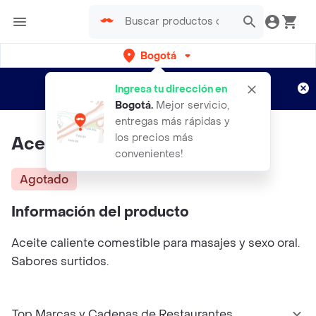
Bogotá
Regístrate
¿Nuevo en Rappi?
y disfruta de
Ingresa tu dirección en
envíos gratis por semanas
Aplican TyC
Bogotá
.
Mejor servicio,
entregas más rápidas y
los precios más
Aceite Erotic Sensacion
convenientes!
Agotado
Información del producto
Aceite caliente comestible para masajes y sexo oral.
Sabores surtidos.
Top Marcas y Cadenas de Restaurantes