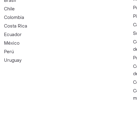
Brasil
P
Chile
P
Colombia
C
Costa Rica
S
Ecuador
C
México
d
Perú
P
Uruguay
C
d
C
C
m