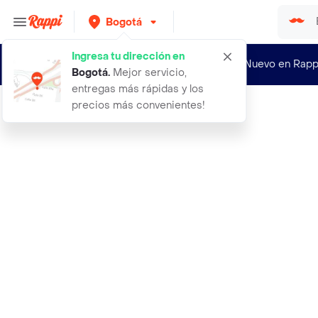
Bogotá
Ingresa tu dirección en
¿Nuevo en Rapp
Bogotá
.
Mejor servicio,
entregas más rápidas y los
precios más convenientes!
Rappi
aceite erotico comestible g hot sab