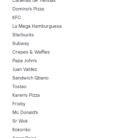
Cadenas de Tiendas
Domino's Pizza
KFC
La Mega Hamburguesa
Starbucks
Subway
Crepes & Waffles
Papa John's
Juan Valdez
Sandwich Qbano
Tostao
Karen's Pizza
Frisby
Mc Donald's
Sr Wok
Kokoriko