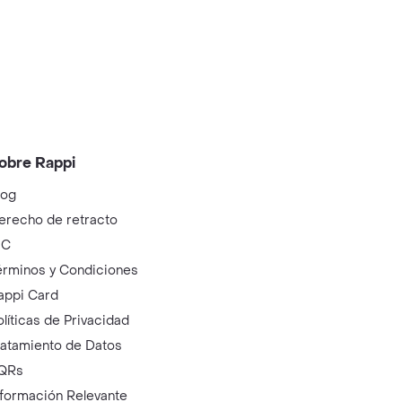
obre Rappi
log
erecho de retracto
IC
érminos y Condiciones
appi Card
olíticas de Privacidad
ratamiento de Datos
QRs
nformación Relevante