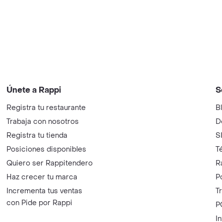
Únete a Rappi
S
Registra tu restaurante
B
Trabaja con nosotros
D
Registra tu tienda
S
Posiciones disponibles
T
Quiero ser Rappitendero
R
Haz crecer tu marca
P
Incrementa tus ventas
T
con Pide por Rappi
P
I