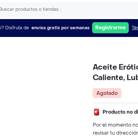
Registrarme
i?
Disfruta de
envíos gratis por semanas
Té
Aceite Erót
Caliente, Lu
Agotado
Producto no d
Por el momento no
revisar tu direcció