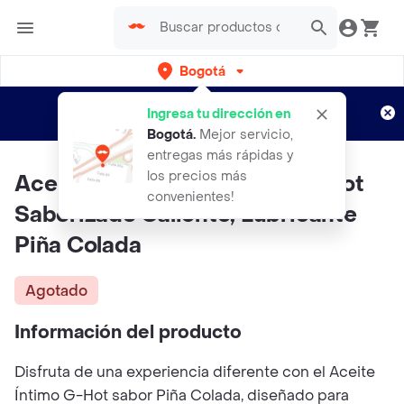
Bogotá
Regístrate
¿Nuevo en Rappi?
y disfruta de
Ingresa tu dirección en
envíos gratis por semanas
Aplican TyC
Bogotá
.
Mejor servicio,
entregas más rápidas y
los precios más
Aceite Erótico Comestible G-hot
convenientes!
Saborizado Caliente, Lubricante
Piña Colada
Agotado
Información del producto
Disfruta de una experiencia diferente con el Aceite
Íntimo G-Hot sabor Piña Colada, diseñado para