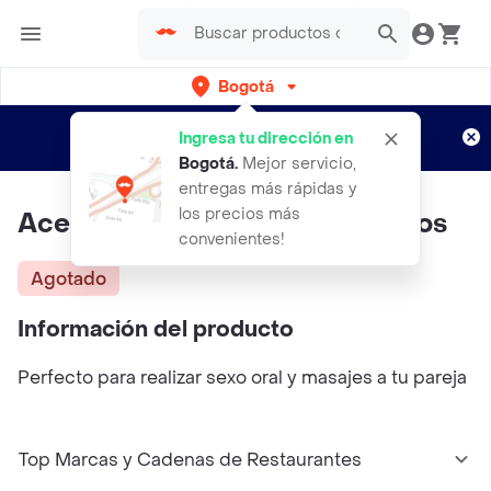
Bogotá
Regístrate
¿Nuevo en Rappi?
y disfruta de
Ingresa tu dirección en
envíos gratis por semanas
Aplican TyC
Bogotá
.
Mejor servicio,
entregas más rápidas y
los precios más
Aceite Erótico Sandía Con Dados
convenientes!
Agotado
Información del producto
Perfecto para realizar sexo oral y masajes a tu pareja
Top Marcas y Cadenas de Restaurantes