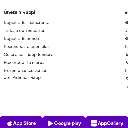
Únete a Rappi
S
Registra tu restaurante
B
Trabaja con nosotros
D
Registra tu tienda
S
Posiciones disponibles
T
Quiero ser Rappitendero
R
Haz crecer tu marca
P
Incrementa tus ventas
T
con Pide por Rappi
P
I
App Store
Play Store
AppGalle
App Store
Google play
AppGallery