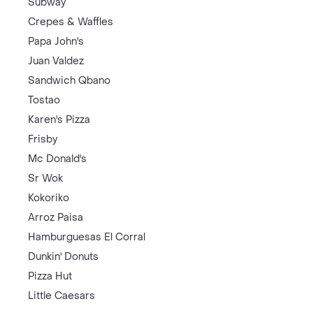
Subway
Crepes & Waffles
Papa John's
Juan Valdez
Sandwich Qbano
Tostao
Karen's Pizza
Frisby
Mc Donald's
Sr Wok
Kokoriko
Arroz Paisa
Hamburguesas El Corral
Dunkin' Donuts
Pizza Hut
Little Caesars