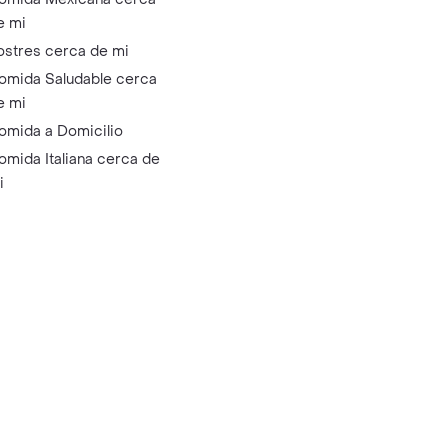
e mi
ostres cerca de mi
omida Saludable cerca
e mi
omida a Domicilio
omida Italiana cerca de
i