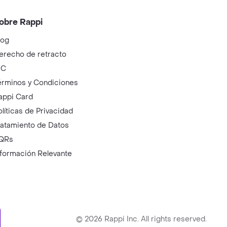
obre Rappi
log
erecho de retracto
IC
érminos y Condiciones
appi Card
olíticas de Privacidad
ratamiento de Datos
QRs
nformación Relevante
ry
©
2026
Rappi Inc. All rights reserved.