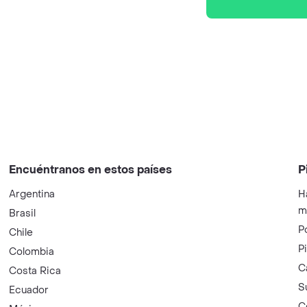
Encuéntranos en estos países
P
Argentina
H
m
Brasil
P
Chile
P
Colombia
C
Costa Rica
S
Ecuador
C