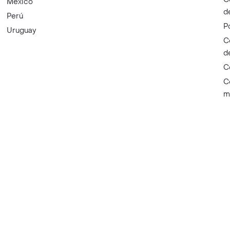
México
d
Perú
P
Uruguay
C
d
C
C
m