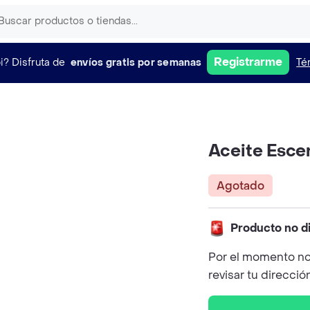
Registrarme
i?
Disfruta de
envíos gratis por semanas
Té
Aceite Esce
Agotado
Producto no d
Por el momento no
revisar tu direcció