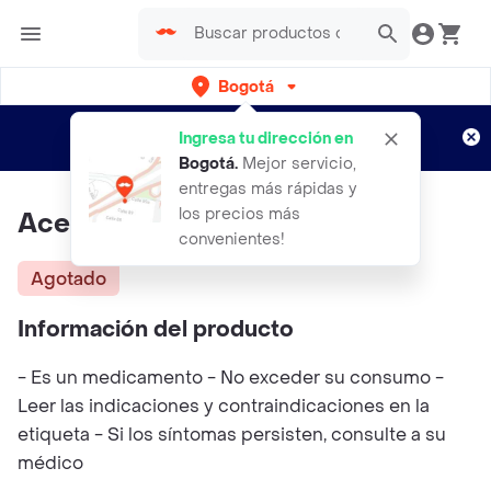
Bogotá
Regístrate
¿Nuevo en Rappi?
y disfruta de
Ingresa tu dirección en
envíos gratis por semanas
Aplican TyC
Bogotá
.
Mejor servicio,
entregas más rápidas y
los precios más
Aceite Esencial Clarycalm
convenientes!
Agotado
Información del producto
- Es un medicamento - No exceder su consumo -
Leer las indicaciones y contraindicaciones en la
etiqueta - Si los síntomas persisten, consulte a su
médico