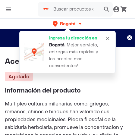
Bogotá
Regístrate
¿Nuevo en Rappi?
y disfruta de
Ingresa tu dirección en
envíos gratis por semanas
Aplican TyC
Bogotá
.
Mejor servicio,
entregas más rápidas y
los precios más
Aceite Esencial Clavo
convenientes!
Agotado
Información del producto
Multiples culturas milenarias como: griegos,
romanos, chinos e hindues han valorado sus
propiedades medicinales. Piedra filosofal de la
sabiduria herbolaria, promueve la concentracion y