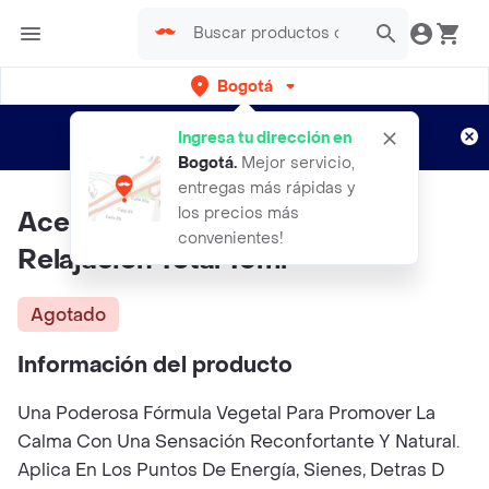
Bogotá
Regístrate
¿Nuevo en Rappi?
y disfruta de
Ingresa tu dirección en
envíos gratis por semanas
Aplican TyC
Bogotá
.
Mejor servicio,
entregas más rápidas y
los precios más
Aceite Esencial Corporal
convenientes!
Relajacion Total 10ml
Agotado
Información del producto
Una Poderosa Fórmula Vegetal Para Promover La
Calma Con Una Sensación Reconfortante Y Natural.
Aplica En Los Puntos De Energía, Sienes, Detras D