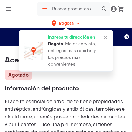
Bogotá
Regístrate
¿Nuevo en Rappi?
y disfruta de
Ingresa tu dirección en
envíos gratis por semanas
Aplican TyC
Bogotá
.
Mejor servicio,
entregas más rápidas y
los precios más
Aceite Esencial De Árbol De Té
convenientes!
Agotado
Información del producto
El aceite esencial de árbol de té tiene propiedades
antiséptica, antifúngicas y antibióticas, también ese
cicatrizante, además posee propiedades calmantes
y purificantes. Luce una piel hermosa, si tienes