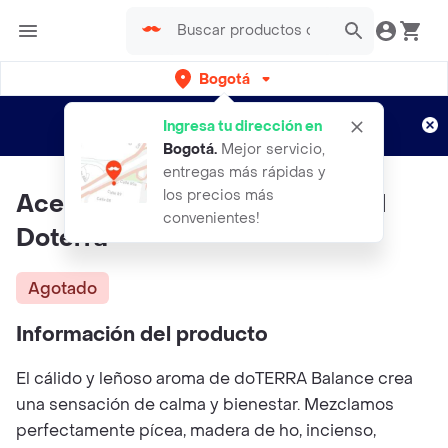
Bogotá
Regístrate
¿Nuevo en Rappi?
y disfruta de
Ingresa tu dirección en
envíos gratis por semanas
Aplican TyC
Bogotá
.
Mejor servicio,
entregas más rápidas y
los precios más
Aceite Esencial De Balance 5ml
convenientes!
Doterra
Agotado
Información del producto
El cálido y leñoso aroma de doTERRA Balance crea
una sensación de calma y bienestar. Mezclamos
perfectamente pícea, madera de ho, incienso,