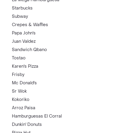
Starbucks
Subway
Crepes & Waffles
Papa John's
Juan Valdez
Sandwich Qbano
Tostao
Karen's Pizza
Frisby
Mc Donald's
Sr Wok
Kokoriko
Arroz Paisa
Hamburguesas El Corral
Dunkin' Donuts
Pizza Hut