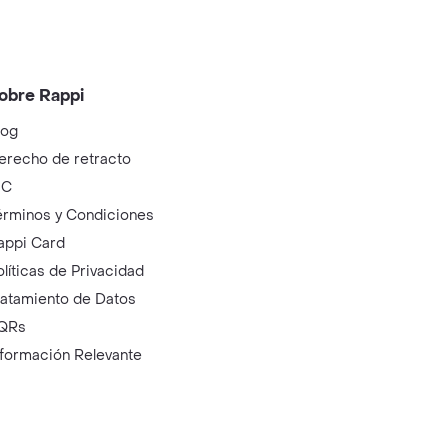
obre Rappi
log
erecho de retracto
IC
érminos y Condiciones
appi Card
olíticas de Privacidad
ratamiento de Datos
QRs
nformación Relevante