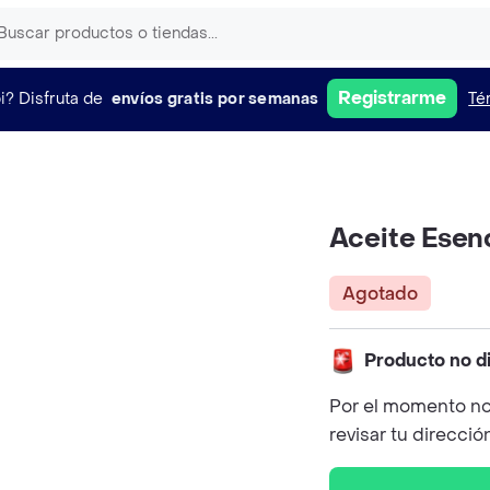
Registrarme
i?
Disfruta de
envíos gratis por semanas
Té
Aceite Esenc
Agotado
Producto no d
Por el momento no
revisar tu direcció