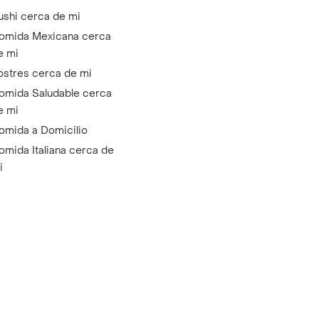
ushi cerca de mi
omida Mexicana cerca
e mi
ostres cerca de mi
omida Saludable cerca
e mi
omida a Domicilio
omida Italiana cerca de
i