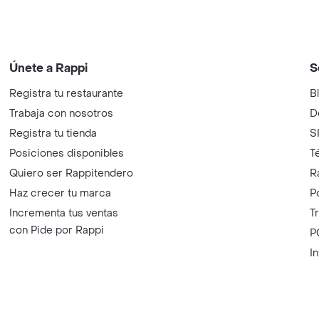
Únete a Rappi
S
Registra tu restaurante
B
Trabaja con nosotros
D
Registra tu tienda
S
Posiciones disponibles
T
Quiero ser Rappitendero
R
Haz crecer tu marca
P
Incrementa tus ventas
T
con Pide por Rappi
P
I