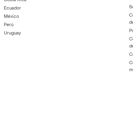
S
Ecuador
C
México
d
Perú
P
Uruguay
C
d
C
C
m