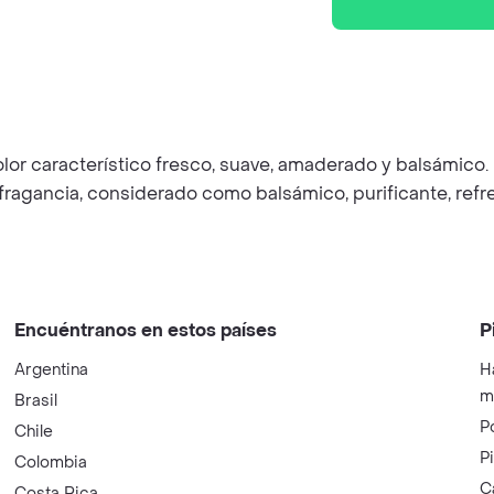
 olor característico fresco, suave, amaderado y balsámi
 fragancia, considerado como balsámico, purificante, ref
Encuéntranos en estos países
P
Argentina
H
m
Brasil
P
Chile
P
Colombia
C
Costa Rica