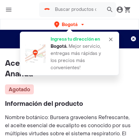
Bogotá
Regístrate
¿Nuevo en Rappi?
y disfruta de
Ingresa tu dirección en
envíos gratis por semanas
Aplican TyC
Bogotá
.
Mejor servicio,
entregas más rápidas y
los precios más
Aceite Esencial De Eucalipto
convenientes!
Ananda
Agotado
Información del producto
Nombre botánico: Bursera graveolens Refrescante,
el aceite esencial de eucalipto es conocido por sus
múltiples virtudes sobre el sistema respiratorio. El