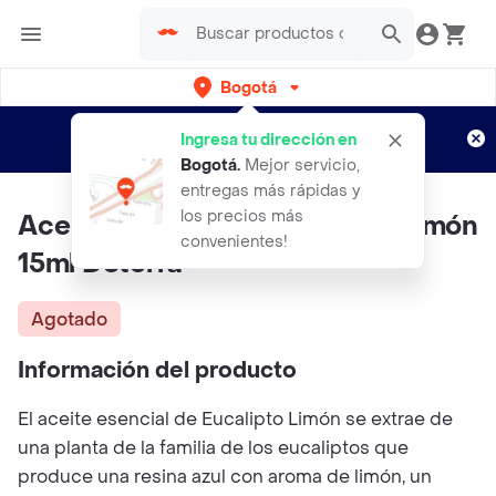
Bogotá
Regístrate
¿Nuevo en Rappi?
y disfruta de
Ingresa tu dirección en
envíos gratis por semanas
Aplican TyC
Bogotá
.
Mejor servicio,
entregas más rápidas y
los precios más
Aceite Esencial De Eucalipto Limón
convenientes!
15ml Doterra
Agotado
Información del producto
El aceite esencial de Eucalipto Limón se extrae de
una planta de la familia de los eucaliptos que
produce una resina azul con aroma de limón, un