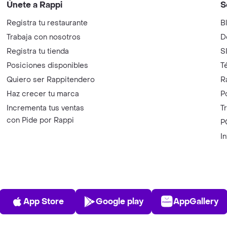
Únete a Rappi
S
Registra tu restaurante
B
Trabaja con nosotros
D
Registra tu tienda
S
Posiciones disponibles
T
Quiero ser Rappitendero
R
Haz crecer tu marca
P
Incrementa tus ventas
T
con Pide por Rappi
P
I
App Store
Play Store
AppGalle
App Store
Google play
AppGallery