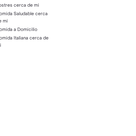
ostres cerca de mi
omida Saludable cerca
e mi
omida a Domicilio
omida Italiana cerca de
i