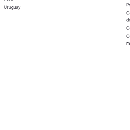
P
Uruguay
C
d
C
C
m