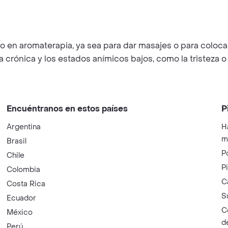
ado en aromaterapia, ya sea para dar masajes o para colo
a crónica y los estados anímicos bajos, como la tristeza o 
Encuéntranos en estos países
P
Argentina
H
m
Brasil
P
Chile
P
Colombia
C
Costa Rica
S
Ecuador
C
México
d
Perú