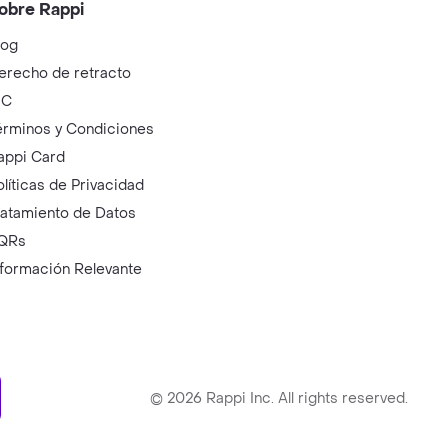
obre Rappi
log
erecho de retracto
IC
érminos y Condiciones
appi Card
olíticas de Privacidad
ratamiento de Datos
QRs
nformación Relevante
ry
©
2026
Rappi Inc. All rights reserved.