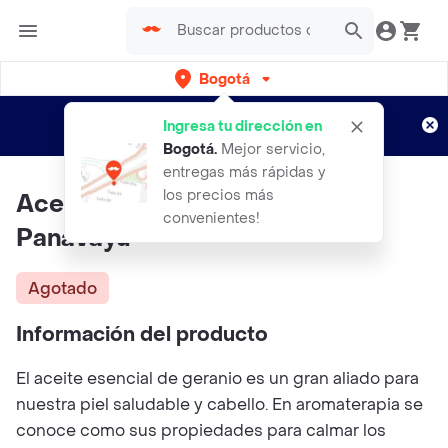
Bogotá
Regístrate
¿Nuevo en Rappi?
y disfruta de
Ingresa tu dirección en
envíos gratis por semanas
Aplican TyC
Bogotá
.
Mejor servicio,
entregas más rápidas y
los precios más
Aceite Esencial De Geranio
convenientes!
Panavayu
Agotado
Información del producto
El aceite esencial de geranio es un gran aliado para
nuestra piel saludable y cabello. En aromaterapia se
conoce como sus propiedades para calmar los