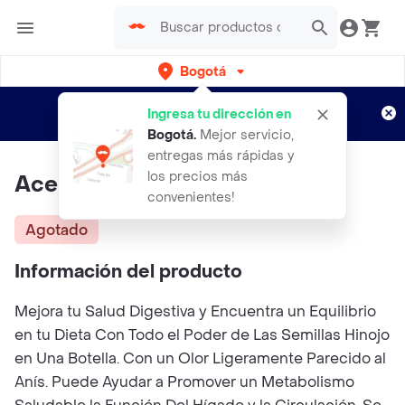
Bogotá
Regístrate
¿Nuevo en Rappi?
y disfruta de
Ingresa tu dirección en
envíos gratis por semanas
Aplican TyC
Bogotá
.
Mejor servicio,
entregas más rápidas y
los precios más
Aceite Esencial De Hinojo
convenientes!
Agotado
Información del producto
Mejora tu Salud Digestiva y Encuentra un Equilibrio
en tu Dieta Con Todo el Poder de Las Semillas Hinojo
en Una Botella. Con un Olor Ligeramente Parecido al
Anís. Puede Ayudar a Promover un Metabolismo