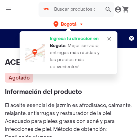
Bogotá
Regístrate
¿Nuevo en Rappi?
y disfruta de
Ingresa tu dirección en
envíos gratis por semanas
Aplican TyC
Bogotá
.
Mejor servicio,
entregas más rápidas y
los precios más
ACEITE ESENCIAL DE JAZMÍN
convenientes!
Agotado
Información del producto
El aceite esencial de jazmín es afrodisíaco, calmante,
relajante, antiarrugas y restaurador de la piel.
Adecuado para pieles grasas con acné y para
infecciones de piel. Método de obtención: