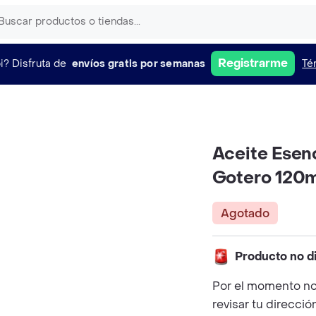
Registrarme
i?
Disfruta de
envíos gratis por semanas
Té
Aceite Esen
Gotero 120m
Agotado
Producto no d
Por el momento no
revisar tu direcció