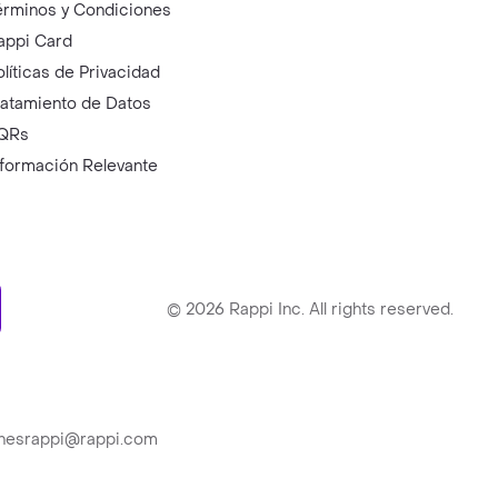
érminos y Condiciones
appi Card
olíticas de Privacidad
ratamiento de Datos
QRs
nformación Relevante
ry
©
2026
Rappi Inc. All rights reserved.
ionesrappi@rappi.com