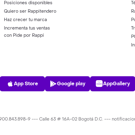
Posiciones disponibles
T
Quiero ser Rappitendero
R
Haz crecer tu marca
P
Incrementa tus ventas
T
con Pide por Rappi
P
I
App Store
Play Store
AppGalle
App Store
Google play
AppGallery
T 900.843.898-9 --- Calle 63 # 16A-02 Bogotá D.C. --- notificac