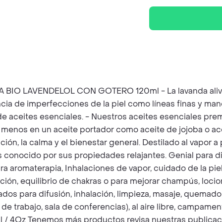
O LAVENDELOL CON GOTERO 120ml - La lavanda alivia la
ncia de imperfecciones de la piel como líneas finas y ma
 de aceites esenciales. - Nuestros aceites esenciales prem
 o menos en un aceite portador como aceite de jojoba o ace
ón, la calma y el bienestar general. Destilado al vapor a 
ás conocido por sus propiedades relajantes. Genial para
a aromaterapia, Inhalaciones de vapor, cuidado de la piel
ción, equilibrio de chakras o para mejorar champús, loc
os para difusión, inhalación, limpieza, masaje, quemador
n de trabajo, sala de conferencias), al aire libre, campamen
 / 4Oz Tenemos más productos revisa nuestras publicac