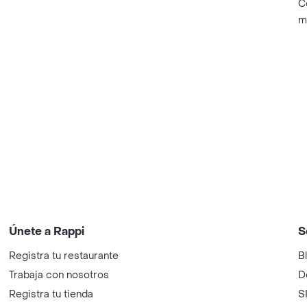
C
m
Únete a Rappi
S
Registra tu restaurante
B
Trabaja con nosotros
D
Registra tu tienda
S