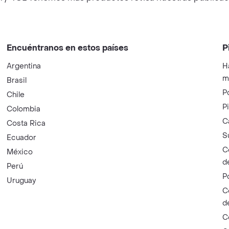
Encuéntranos en estos países
P
Argentina
H
m
Brasil
P
Chile
P
Colombia
C
Costa Rica
S
Ecuador
C
México
d
Perú
P
Uruguay
C
d
C