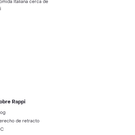
omida Italiana cerca de
i
obre Rappi
log
erecho de retracto
IC