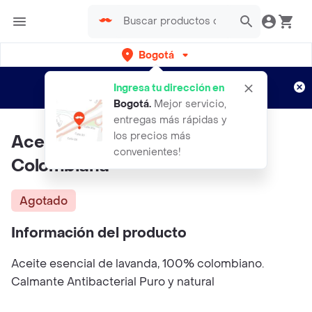
Bogotá
Regístrate
¿Nuevo en Rappi?
y disfruta de
Ingresa tu dirección en
envíos gratis por semanas
Aplican TyC
Bogotá
.
Mejor servicio,
entregas más rápidas y
los precios más
Aceite Esencial De Lavanda
convenientes!
Colombiana
Agotado
Información del producto
Aceite esencial de lavanda, 100% colombiano.
Calmante Antibacterial Puro y natural