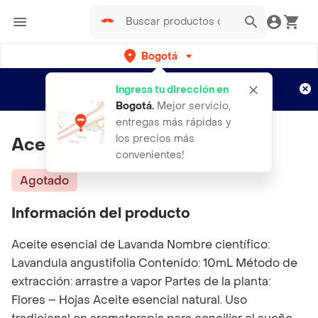
Bogotá
Regístrate
¿Nuevo en Rappi?
y disfruta de
Ingresa tu dirección en
envíos gratis por semanas
Aplican TyC
Bogotá
.
Mejor servicio,
entregas más rápidas y
los precios más
Aceite Esencial De Menta
convenientes!
Agotado
Información del producto
Aceite esencial de Lavanda Nombre científico:
Lavandula angustifolia Contenido: 10mL Método de
extracción: arrastre a vapor Partes de la planta:
Flores – Hojas Aceite esencial natural. Uso