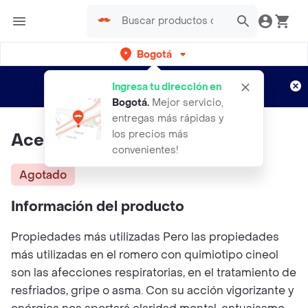
Bogotá
Regístrate
¿Nuevo en Rappi?
y disfruta de
Ingresa tu dirección en
envíos gratis por semanas
Aplican TyC
Bogotá
.
Mejor servicio,
entregas más rápidas y
los precios más
Aceite Esencial De Romero
convenientes!
Agotado
Información del producto
Propiedades más utilizadas Pero las propiedades
más utilizadas en el romero con quimiotipo cineol
son las afecciones respiratorias, en el tratamiento de
resfriados, gripe o asma. Con su acción vigorizante y