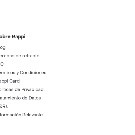
obre Rappi
log
erecho de retracto
IC
érminos y Condiciones
appi Card
olíticas de Privacidad
ratamiento de Datos
QRs
nformación Relevante