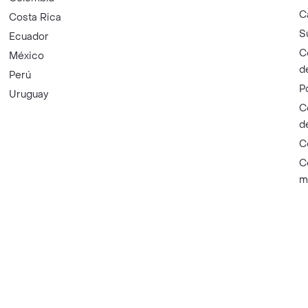
C
Costa Rica
S
Ecuador
C
México
d
Perú
P
Uruguay
C
d
C
C
m