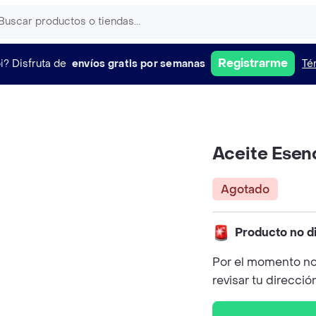
Registrarme
i?
Disfruta de
envíos gratis por semanas
Té
Aceite Esen
Agotado
Producto no d
Por el momento no
revisar tu direcció