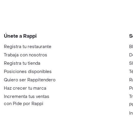
Únete a Rappi
S
Registra tu restaurante
B
Trabaja con nosotros
D
Registra tu tienda
S
Posiciones disponibles
T
Quiero ser Rappitendero
R
Haz crecer tu marca
P
Incrementa tus ventas
T
con Pide por Rappi
P
I