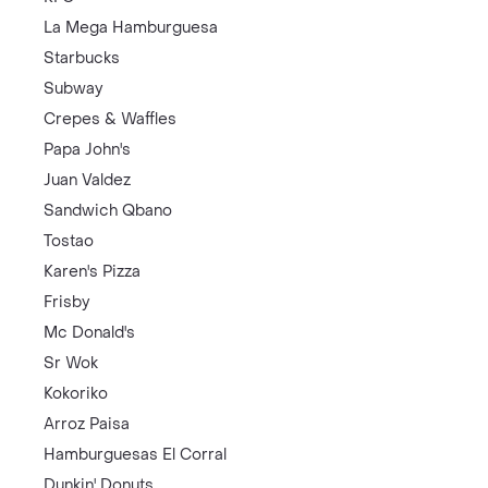
La Mega Hamburguesa
Starbucks
Subway
Crepes & Waffles
Papa John's
Juan Valdez
Sandwich Qbano
Tostao
Karen's Pizza
Frisby
Mc Donald's
Sr Wok
Kokoriko
Arroz Paisa
Hamburguesas El Corral
Dunkin' Donuts