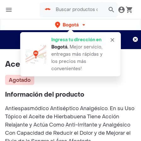
Bogotá
Regístrate
¿Nuevo en Rappi?
y disfruta de
Ingresa tu dirección en
envíos gratis por semanas
Aplican TyC
Bogotá
.
Mejor servicio,
entregas más rápidas y
los precios más
Aceite Esencial Hierbabuena
convenientes!
Agotado
Información del producto
Antiespasmódico Antiséptico Analgésico. En su Uso
Tópico el Aceite de Hierbabuena Tiene Acción
Relajante y Actúa Como Anti-Irritante y Analgésico
Con Capacidad de Reducir el Dolor y de Mejorar el